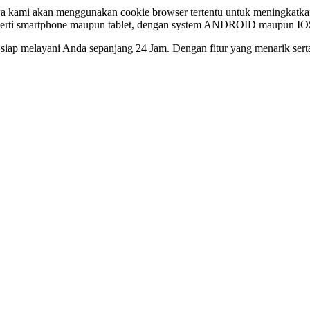
wa kami akan menggunakan cookie browser tertentu untuk meningkatk
eperti smartphone maupun tablet, dengan system ANDROID maupun IO
 siap melayani Anda sepanjang 24 Jam. Dengan fitur yang menarik ser